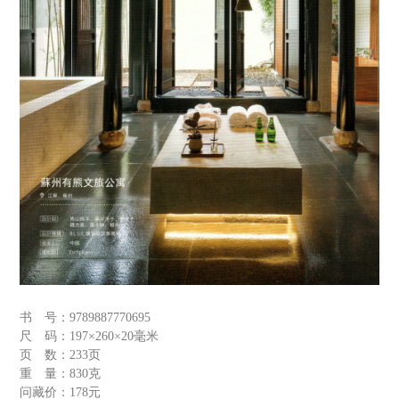
书 号：
9789887770695
尺 码：
197×260×20毫米
页 数：
233页
重 量：
830克
问藏价：
178元