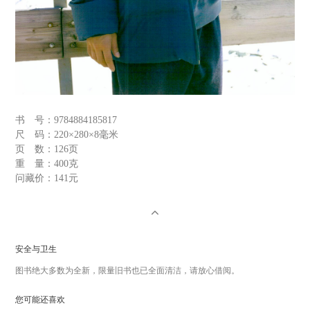
书 号：
9784884185817
尺 码：
220×280×8毫米
页 数：
126页
重 量：
400克
问藏价：
141元
安全与卫生
图书绝大多数为全新，限量旧书也已全面清洁，请放心借阅。
您可能还喜欢