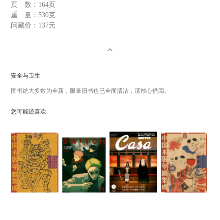
页 数：
164页
重 量：
530克
问藏价：
137元
安全与卫生
图书绝大多数为全新，限量旧书也已全面清洁，请放心借阅。
您可能还喜欢