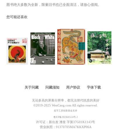
图书绝大多数为全新，限量旧书也已全面清洁，请放心借阅。
您可能还喜欢
关于问藏
问藏须知
用户协议
字体下载
无论多高的屏幕分辨率，都无法替代纸质的美好
©2019-2025 WenCang.com All rights reserved.
造字工房创新基金支持
鲁ICP备2023045124号-2
许可证：新出发 潍奎 字第37G01K1143号
营业执照：91370705MA7KKXP06A