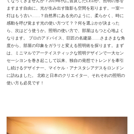
くなってきませんか？2019年代に普及したLEDが、照明の形を
ますます自由に。光が生み出す陰影も空間を彩ります。一室一
灯はもう古い……？自然界にある光のように、柔らかく、時に
感動を呼び覚ます光の使い方つて？？何を選ぶかが決まった
ら、次はどう使うか。照明の使い方で、部屋はもつと心地よく
なります。 プロのアドバイス、巨匠の名建築……さまさまな角
度から、部屋の印象をガラリと変える照明術を探ります。まず
は、ミニマルでア一テイスティックな照明デザインで一大セン
セ一シヨンを巻き起こして以来、独自の発想でトレンドを牽引
し続けるデザイナ一、マイケル・アナスタシアデスをロンドン
に訪ねました。 北欧と日本のクリエイタ一、それそれの照明の
使い方も必見です！