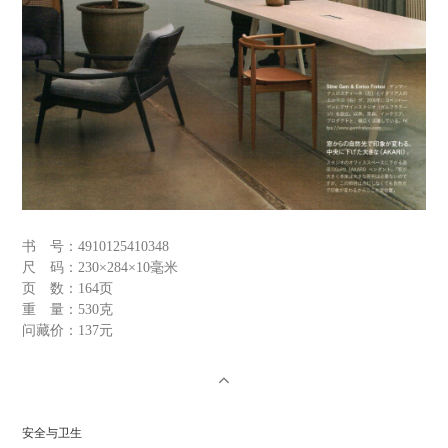
书 号：
4910125410348
尺 码：
230×284×10毫米
页 数：
164页
重 量：
530克
问藏价：
137元
安全与卫生