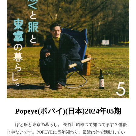
Popeye(ポパイ)(日本)2024年05期
ぼと服と東京の暮らし。 長谷川昭雄つて知つてます？俳優
じやないです。POPEYEに長年関わり、最近は外で活動してい