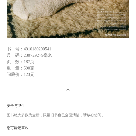
书 号：
4910180290541
尺 码：
230×292×9毫米
页 数：
187页
重 量：
590克
问藏价：
123元
安全与卫生
图书绝大多数为全新，限量旧书也已全面清洁，请放心借阅。
您可能还喜欢