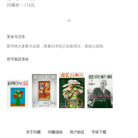
问藏价：
174元
安全与卫生
图书绝大多数为全新，限量旧书也已全面清洁，请放心借阅。
您可能还喜欢
关于问藏
问藏须知
用户协议
字体下载