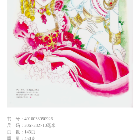
书 号：
4910033050926
尺 码：
206×282×10毫米
页 数：
143页
重 量：
450克