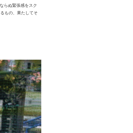
だならぬ緊張感をスク
するもの、果たしてそ