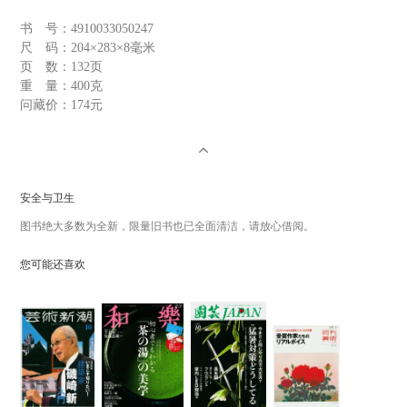
书 号：
4910033050247
尺 码：
204×283×8毫米
页 数：
132页
重 量：
400克
问藏价：
174元
安全与卫生
图书绝大多数为全新，限量旧书也已全面清洁，请放心借阅。
您可能还喜欢